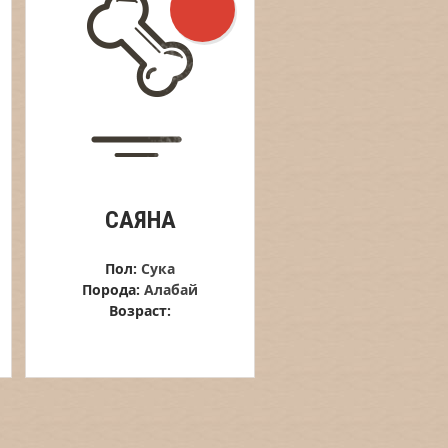
САЯНА
Пол:
Сука
Порода:
Алабай
Возраст: